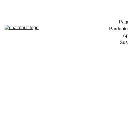
Pagr
Parduotu
Ap
Susi