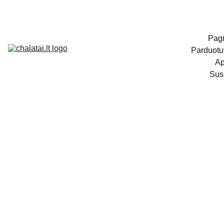
Pagr
Parduotu
Ap
Susi