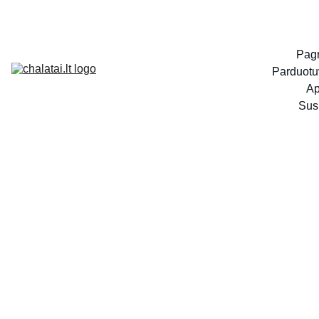
Pagr
Parduotu
Ap
Susi