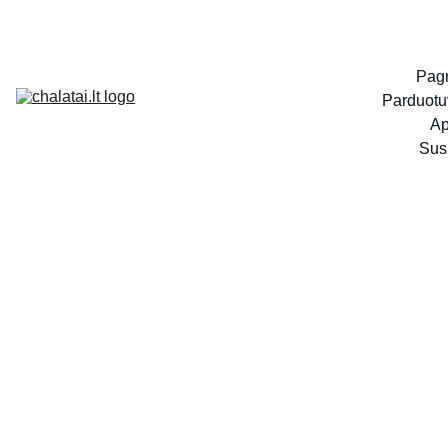
Pagr
Parduotu
Ap
Susi