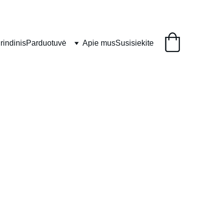
rindinis
Parduotuvė
Apie mus
Susisiekite