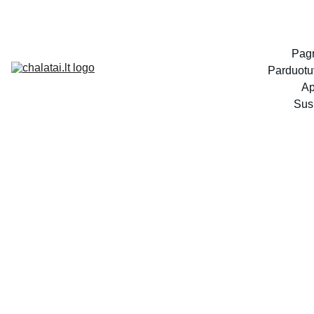
Pagr
Parduotu
Ap
Susi