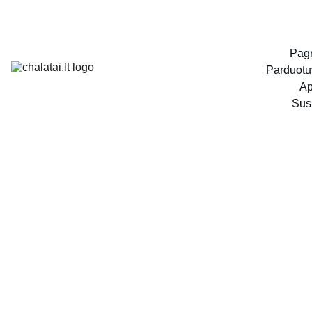
Pagr
Parduotu
Ap
Susi